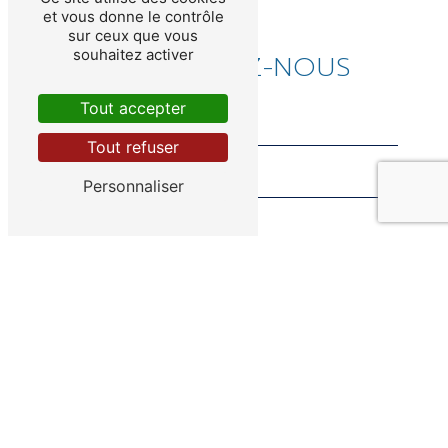
et vous donne le contrôle
sur ceux que vous
souhaitez activer
CONTACTEZ-NOUS
Tout accepter
Tout refuser
Personnaliser
Combien font neuf plus zéro