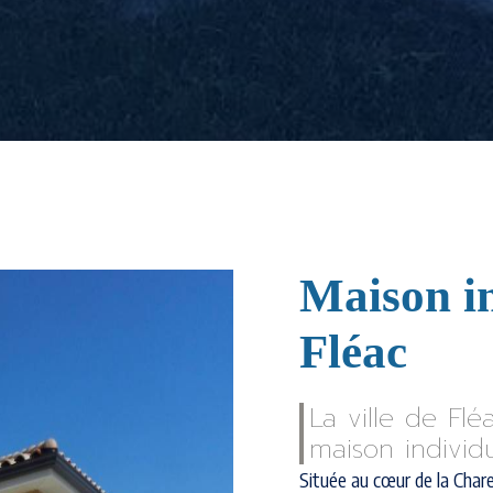
Maison in
Fléac
La ville de Fl
maison individu
Située au cœur de la Charen