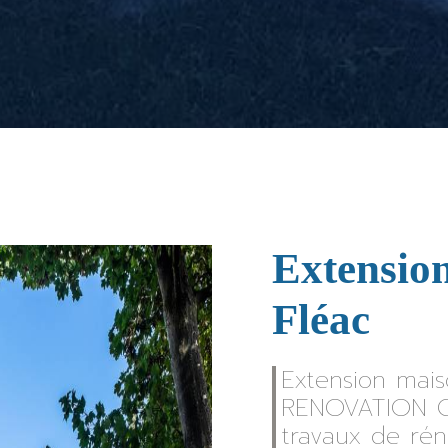
Extensio
Fléac
Extension mai
RENOVATION C
travaux de rén