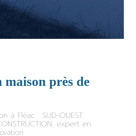
n maison près de
son à Fléac : SUD-OUEST
ONSTRUCTION, expert en
ovation